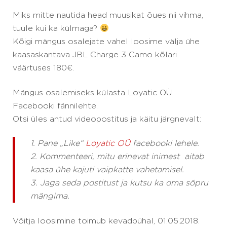
Miks mitte nautida head muusikat õues nii vihma,
tuule kui ka külmaga?
Kõigi mängus osalejate vahel loosime välja ühe
kaasaskantava JBL Charge 3 Camo kõlari
väärtuses 180€.
Mängus osalemiseks külasta Loyatic OÜ
Facebooki fännilehte.
Otsi üles antud videopostitus ja käitu järgnevalt:
1. Pane „Like“
Loyatic OÜ
facebooki lehele.
2. Kommenteeri, mitu erinevat inimest aitab
kaasa ühe kajuti vaipkatte vahetamisel.
3. Jaga seda postitust ja kutsu ka oma sõpru
mängima.
Võitja loosimine toimub kevadpühal, 01.05.2018.