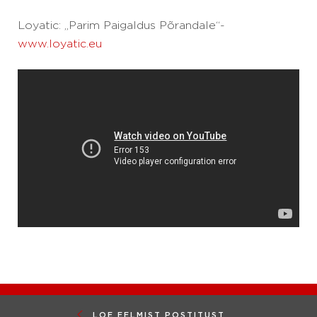
Loyatic: „Parim Paigaldus Põrandale“-
www.loyatic.eu
LOE EELMIST POSTITUST