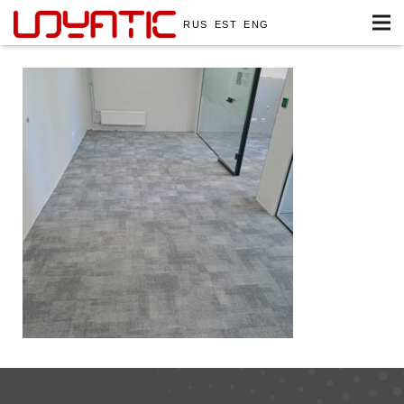
RUS
EST
ENG