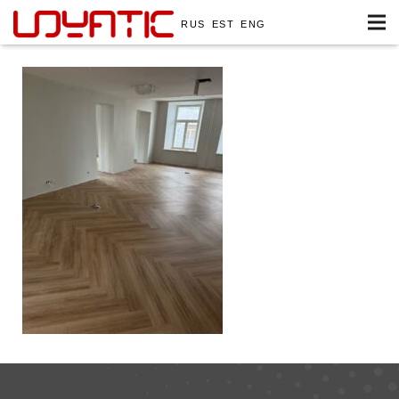
RUS
EST
ENG