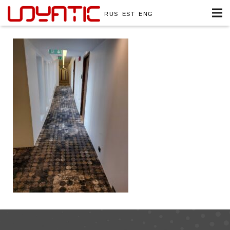
RUS
EST
ENG