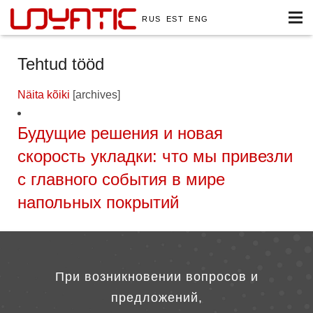
RUS
EST
ENG
Tehtud tööd
Näita kõiki
[archives]
Будущие решения и новая
скорость укладки: что мы привезли
с главного события в мире
напольных покрытий
При возникновении вопросов и
предложений,