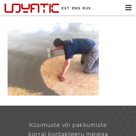
EST
ENG
RUS
Küsimuste või pakkumiste
korral kontakteeru meiega