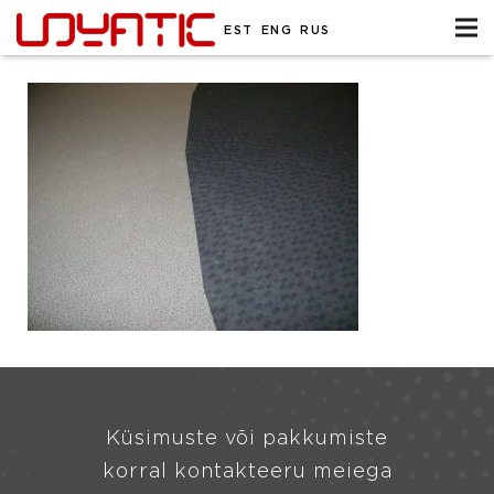
EST
ENG
RUS
Küsimuste või pakkumiste
korral kontakteeru meiega