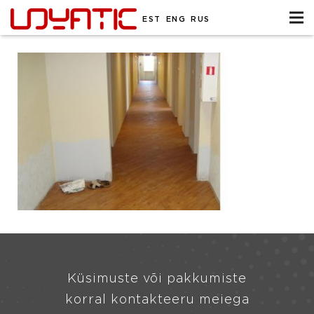
EST
ENG
RUS
Küsimuste või pakkumiste
korral kontakteeru meiega