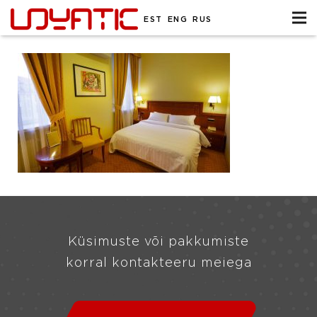
EST
ENG
RUS
Küsimuste või pakkumiste
korral kontakteeru meiega