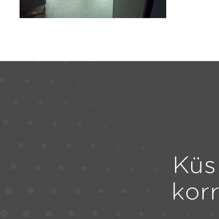
Küs
kor