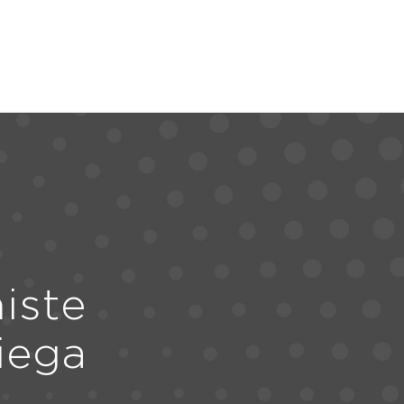
iste
iega