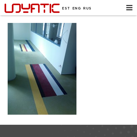
EST
ENG
RUS