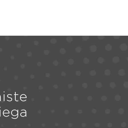
iste
iega