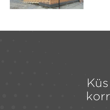
Küs
kor