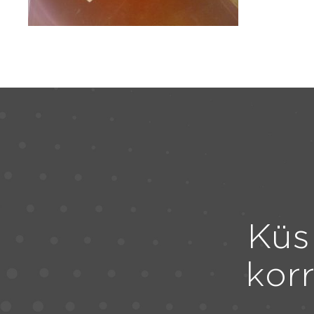
Küs
kor