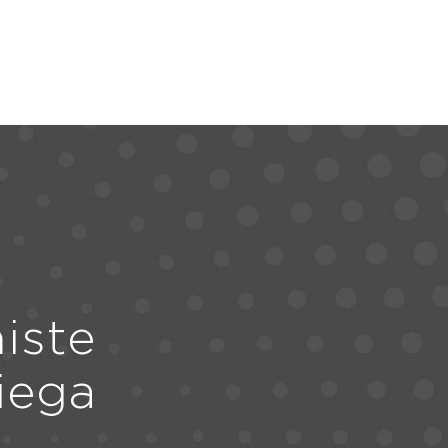
iste
iega