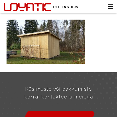
EST
ENG
RUS
Küsimuste või pakkumiste
korral kontakteeru meiega