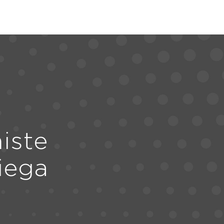
iste
iega