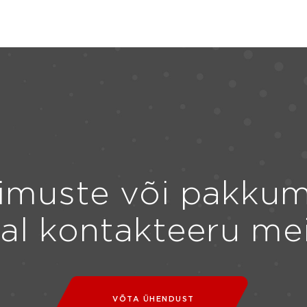
imuste või pakkum
ral kontakteeru me
VÕTA ÜHENDUST