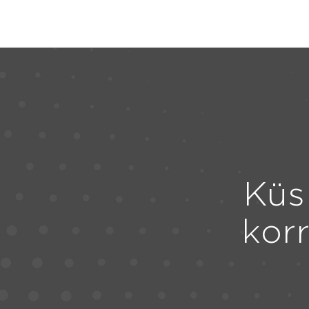
Küs
kor