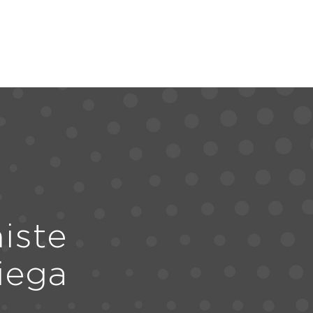
iste
iega