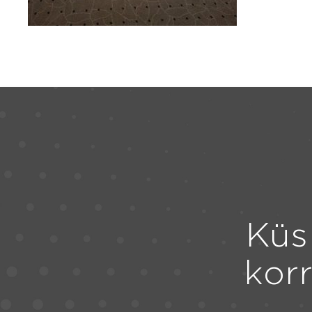
Küs
kor