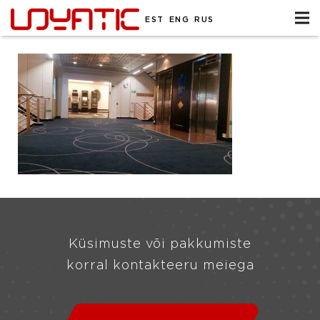
EST
ENG
RUS
Küsimuste või pakkumiste
korral kontakteeru meiega