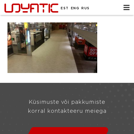
EST
ENG
RUS
Küsimuste või pakkumiste
korral kontakteeru meiega