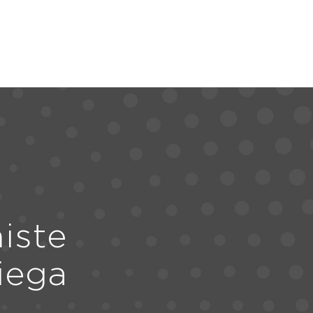
iste
iega