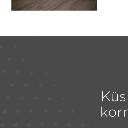
Küs
kor