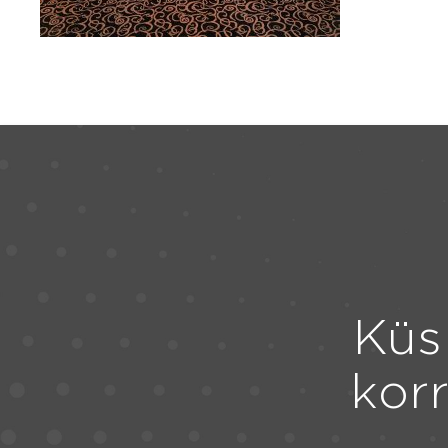
Küs
kor