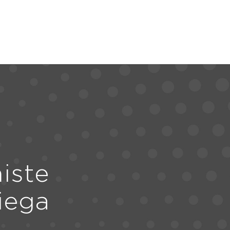
iste
iega