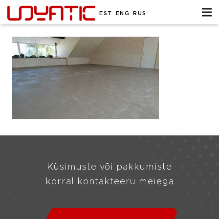
EST
ENG
RUS
Küsimuste või pakkumiste
korral kontakteeru meiega