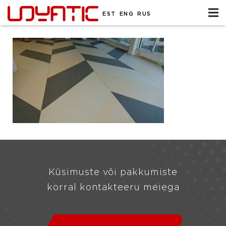
EST
ENG
RUS
Küsimuste või pakkumiste
korral kontakteeru meiega