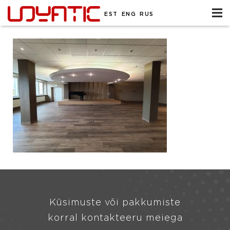
EST
ENG
RUS
Küsimuste või pakkumiste
korral kontakteeru meiega