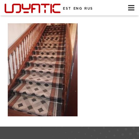
EST
ENG
RUS