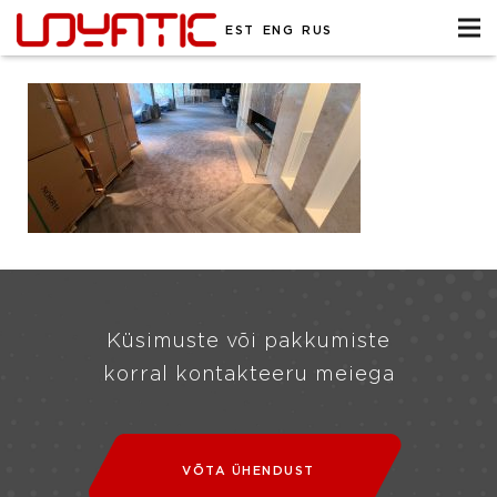
EST
ENG
RUS
Küsimuste või pakkumiste
korral kontakteeru meiega
VÕTA ÜHENDUST