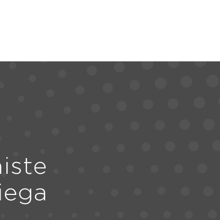
iste
iega