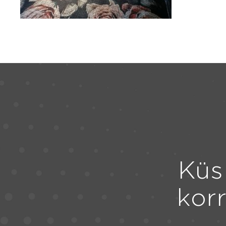
Küs
kor