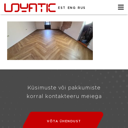
EST
ENG
RUS
Küsimuste või pakkumiste
korral kontakteeru meiega
VÕTA ÜHENDUST