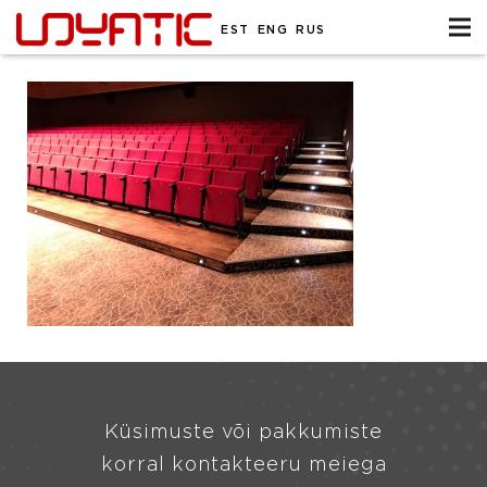
EST
ENG
RUS
Küsimuste või pakkumiste
korral kontakteeru meiega