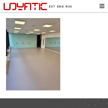
EST
ENG
RUS