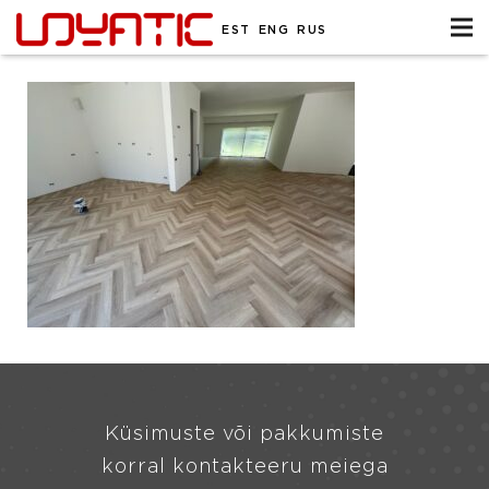
EST
ENG
RUS
Küsimuste või pakkumiste
korral kontakteeru meiega