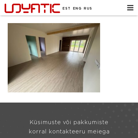
EST
ENG
RUS
Küsimuste või pakkumiste
korral kontakteeru meiega