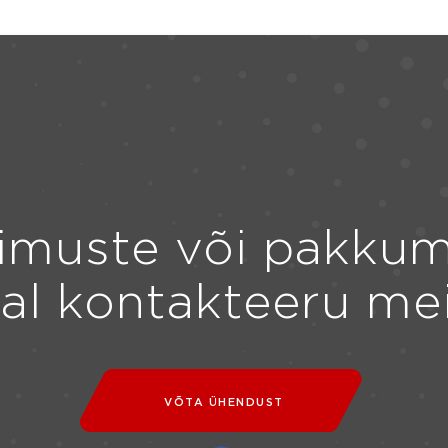
imuste või pakkum
ral kontakteeru me
VÕTA ÜHENDUST