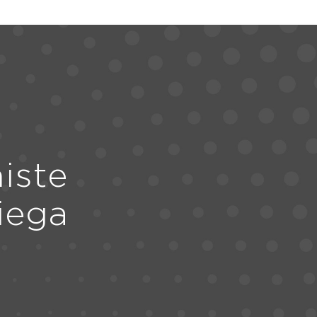
iste
iega