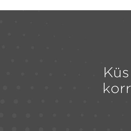
Küs
kor