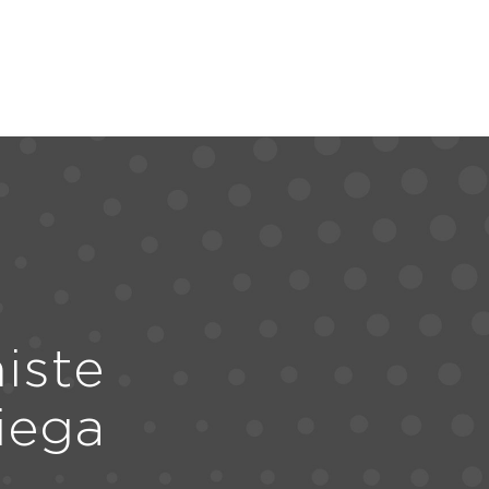
iste
iega