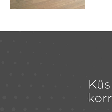
Küs
kor