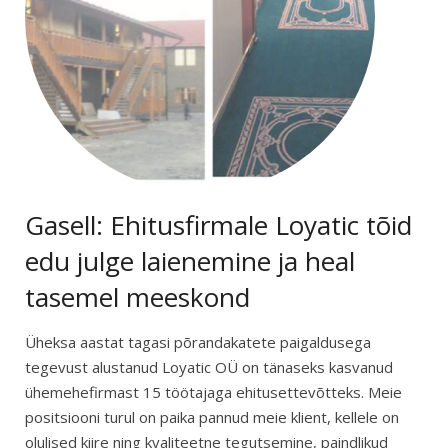
Gasell: Ehitusfirmale Loyatic tõid
edu julge laienemine ja heal
tasemel meeskond
Üheksa aastat tagasi põranda­katete paigaldusega
tegevust alustanud Loyatic OÜ on tänaseks kasvanud
ühemehefirmast 15 töötajaga ehitusettevõtteks. Meie
positsiooni turul on paika pannud meie klient, kellele on
olulised kiire ning kvaliteetne tegutsemine, paindlikud