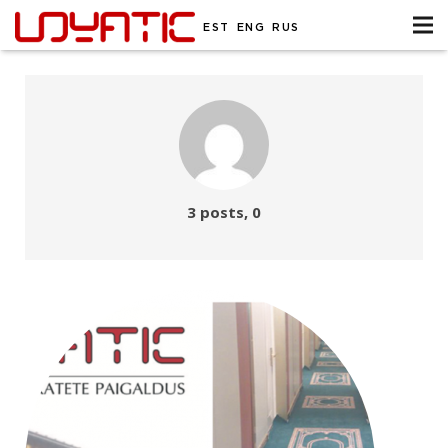
EST
ENG
RUS
kommentaari
3 posts, 0