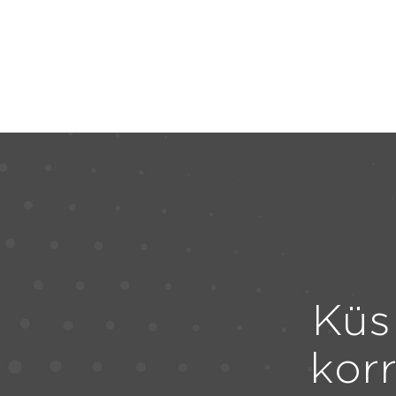
Küs
kor