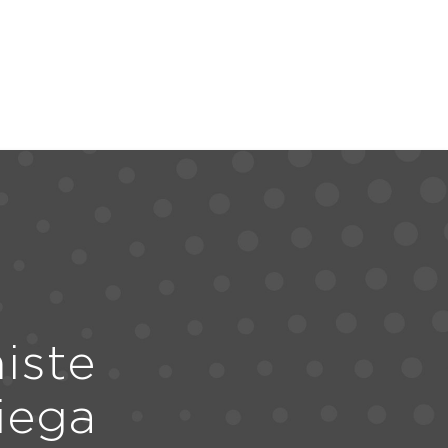
iste
iega