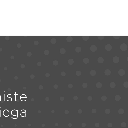
iste
iega