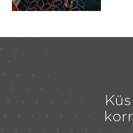
Küs
kor